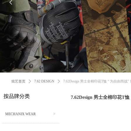
넳
炫艺首页
ꄲ
7.62 DESIGN
ꄲ
7.62Design 男士全棉印花T恤 “ 为自由而战” 1
按品牌分类
7.62Design 男士全棉印花T恤
MECHANIX WEAR
ꁇ